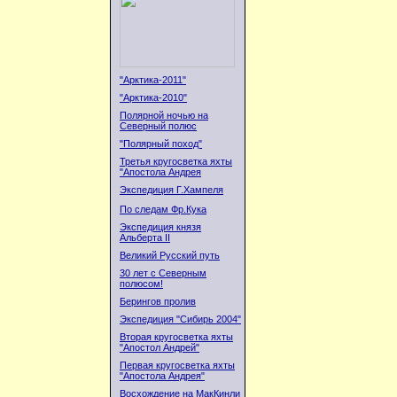
"Арктика-2011"
"Арктика-2010"
Полярной ночью на
Северный полюс
"Полярный поход"
Третья кругосветка яхты
"Апостола Андрея
Экспедиция Г.Хампеля
По следам Фр.Кука
Экспедиция князя
Альберта II
Великий Русский путь
30 лет с Северным
полюсом!
Берингов пролив
Экспедиция "Сибирь 2004"
Вторая кругосветка яхты
"Апостол Андрей"
Первая кругосветка яхты
"Апостола Андрея"
Восхождение на МакКинли