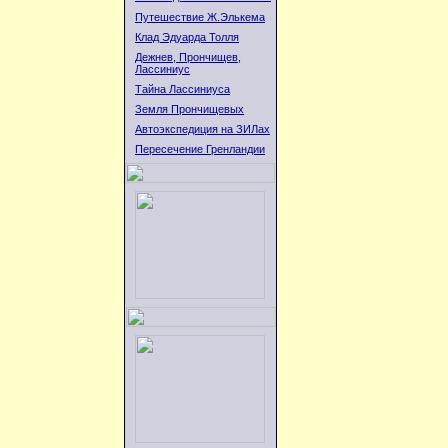
Путешествие Ж.Элькема
Клад Эдуарда Толля
Дежнев, Прончищев,
Лассиниус
Тайна Лассиниуса
Земля Прончищевых
Автоэкспедиция на ЗИЛах
Пересечение Гренландии